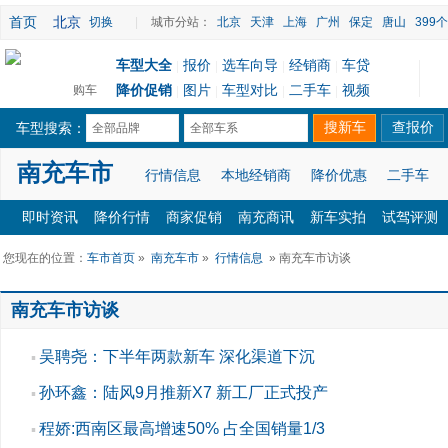
首页
北京
切换
|
城市分站：
北京
天津
上海
广州
保定
唐山
399
车型大全
报价
选车向导
经销商
车贷
|
|
|
|
降价促销
图片
车型对比
二手车
视频
购车
|
|
|
|
车型搜索：
全部品牌
全部车系
南充车市
行情信息
本地经销商
降价优惠
二手车
即时资讯
降价行情
商家促销
南充商讯
新车实拍
试驾评测
您现在的位置：
车市首页
»
南充车市
»
行情信息
» 南充车市访谈
南充车市访谈
吴聘尧：下半年两款新车 深化渠道下沉
▪
孙环鑫：陆风9月推新X7 新工厂正式投产
▪
程娇:西南区最高增速50% 占全国销量1/3
▪